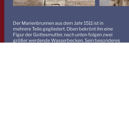
Der Marienbrunnen aus dem Jahr 1511 ist in
mehrere Teile gegliedert. Oben bekrönt ihn eine
Figur der Gottesmutter, nach unten folgen zwei
größer werdende Wasserbecken. Sein besonderes
Aussehen erhält der Brunnen durch den
vielfältigen bildhauerischen Schmuck, mit dem er
verziert ist. So wurden die Wasserabflüsse von
dem oberen, kleineren Becken in den unteren
Brunnenbereich als Groteskenmasken gestaltet,
aus deren Mäulern das Wasser sprudelte.
Neben den künstlerischen Aspekten sind die
technischen Elemente des Brunnens
beachtenswert, da die Wasserversorgung des
Marienbrunnes eine Verbindung zwischen der
sakralen Welt des Münsters und der weltlichen
Sphäre der Stadt herstellt. Bereits ein Jahr nach