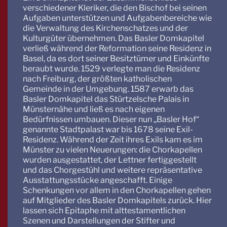
verschiedener Kleriker, die den Bischof bei seinen
Aufgaben unterstützen und Aufgabenbereiche wie
die Verwaltung des Kirchenschatzes und der
Kulturgüter übernehmen. Das Basler Domkapitel
verließ während der Reformation seine Residenz in
Basel, da es dort seiner Besitztümer und Einkünfte
beraubt wurde. 1529 verlegte man die Residenz
nach Freiburg, der größten katholischen
Gemeinde in der Umgebung. 1587 erwarb das
Basler Domkapitel das Stürtzelsche Palais in
Münsternähe und ließ es nach eigenen
Bedürfnissen umbauen. Dieser nun „Basler Hof“
genannte Stadtpalast war bis 1678 seine Exil-
Residenz. Während der Zeit ihres Exils kam es im
Münster zu vielen Neuerungen: die Chorkapellen
wurden ausgestattet, der Lettner fertiggestellt
und das Chorgestühl und weitere repräsentative
Ausstattungsstücke angeschafft. Einige
Schenkungen vor allem in den Chorkapellen gehen
auf Mitglieder des Basler Domkapitels zurück. Hier
lassen sich Epitaphe mit alttestamentlichen
Szenen und Darstellungen der Stifter und