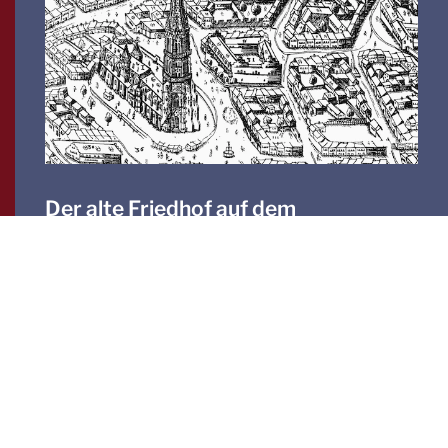
Der alte Friedhof auf dem
Münsterplatz
Mehr lesen
Durch die Erneuerung der Böden im Langhaus sind
viele dieser Grabplatten verloren gegangen. Auch
im Chorumgang wurden einige Platten zum Schutz
vor weiterer Abnutzung entfernt und an den
Kapellenwänden angebracht oder in die