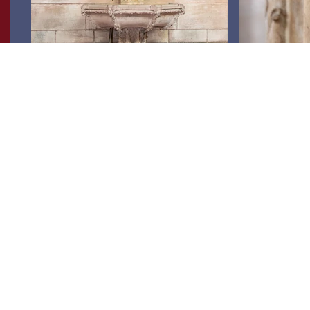
En la fuente gótica tardía de la Virgen María (1511),
la figura de María se eleva sobre dos cuencos
poligonales adornados con zarcillos y máscaras
de cabeza fantásticas. Originalmente, la fuente
suministraba agua potable a través de 13 caños y
estaba conectada al sistema de abastecimiento
de agua de la ciudad. De esta manera, el agua de
las fuentes alrededor de Friburgo también se
dirigía a la catedral. Debajo de pequeñas placas de
suelo, algunas de ellas provistas de anillos de
hierro, se encuentra una tubería metálica que
atraviesa la Capilla Imperial Sur hasta llegar a la
fuente.