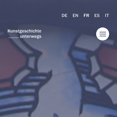
DE
EN
FR
ES
IT