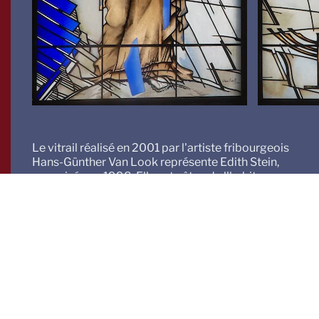
Le vitrail réalisé en 2001 par l'artiste fribourgeois
Hans-Günther Van Look représente Edith Stein,
canonisée en 1998. Elle est vêtue de l'habit
religieux des carmélites et son portrait frappe par
son réalisme; ce dernier fut reproduit sur verre à
partir d'une de ses photos d'identité de 1938. Le
chandelier à sept branches symbolise le judaïsme,
tandis que la croix fait référence au christianisme.
Après des études à Breslau, Göttingen et Fribourg
et un diplôme de docteur en philosophie, Edith
Stein a travaillé à Fribourg de 1916 à 1918 comme
assistante personnelle du philosophe Edmund